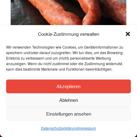
Cookie-Zustimmung verwalten
Wir verwenden Technologien wie Cookies, um Geräteinformationen zu
speichern und/oder darauf zuzugreifen. Wir tun dies, um das Browsing-
Erlebnis zu verbessern und um (nicht) personalisierte Werbung
Paprika-Pfeffernote
anzuzeigen. Wenn du nicht zustimmst oder die Zustimmung widerrufst,
kann dies bestimmte Merkmale und Funktionen beeinträchtigen.
Beisser
Akzeptieren
Ablehnen
Einstellungen ansehen
© Copyright Raunitzer Agrar GmbH
Impressum
Datenschutz
Versand
AGB
Datenschutzerklärung
Impressum